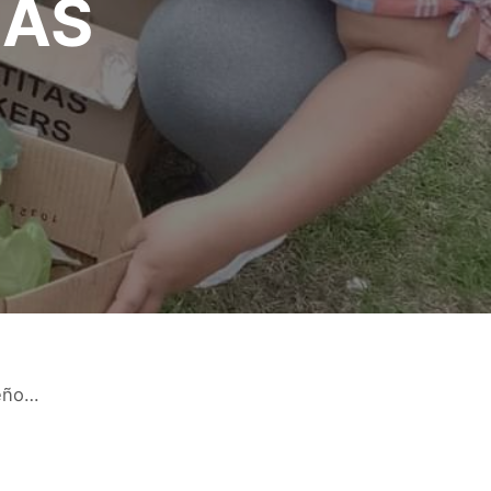
LAS
ueño…